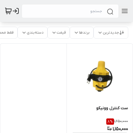
جدیدترین
برندها
قیمت
دسته‌بندی
فقط محص
ست کنترل وونیکو
1,250,000
8
%
1,150,000