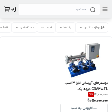
پربازدیدترین
برندها
قیمت
دسته‌بندی
فقط م
بوسترهای آبرسانی ابارا 3 اسب
CDA300TL درجه یک
121,000,000
9
%
110,000,000
افزودن به سبد