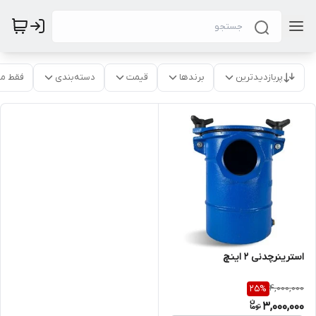
پربازدیدترین
برندها
قیمت
دسته‌بندی
فقط م
استرینرچدنی 2 اینچ
4,000,000
25
%
3,000,000