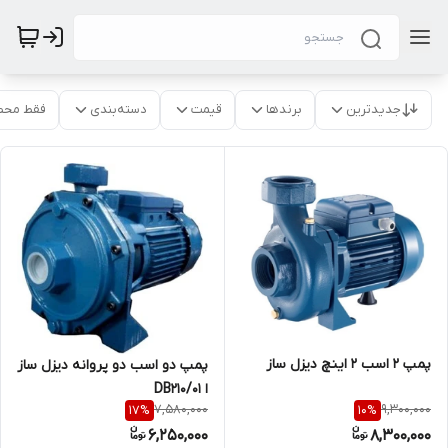
جدیدترین
برندها
قیمت
دسته‌بندی
فقط محص
پمپ 2 اسب 2 اینچ دیزل ساز
پمپ دو اسب دو پروانه دیزل ساز
ا DB210/01
7,580,000
9,300,000
17
%
10
%
6,250,000
8,300,000