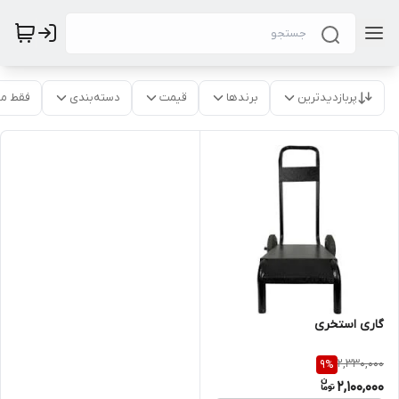
پربازدیدترین
برندها
قیمت
دسته‌بندی
فقط م
گاری استخری
2,330,000
9
%
2,100,000