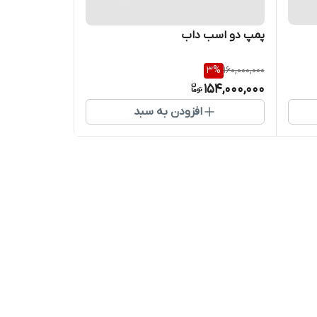
پمپ دو اسب داب
3
%
160,000,000
154,000,000
افزودن به سبد