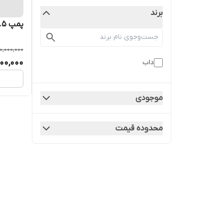
برند
پمپ 1.5 اسب داب
0,000,000
000,000
داب
موجودی
محدوده قیمت