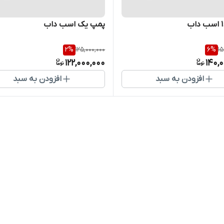
پمپ یک اسب داب
2
%
125,000,000
6
%
15
122,000,000
140,
افزودن به سبد
افزودن به سبد