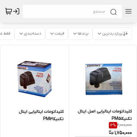
پربازدیدترین
برندها
قیمت
دسته‌بندی
فقط م
کلیداتومات ایتالیایی اصل ایتال
کلیداتومات ایتالیایی ایتال
تکنیکاPM5
تکنیکاPM12
2,000,000
12
%
1,750,000