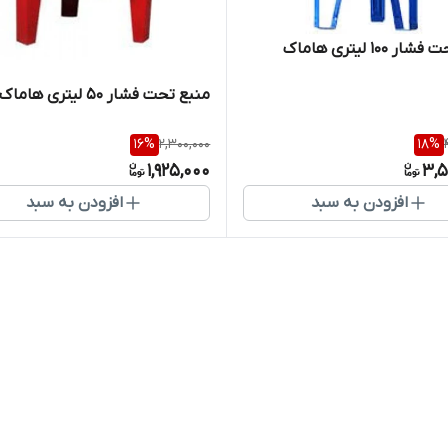
 100 لیتری هاماک
منبع تحت فشار 50 لیتری هاماک
16
%
2,300,000
18
%
1,925,000
3,5
افزودن به سبد
افزودن به سبد