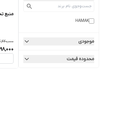
منبع تحت فشار
HAMAK
موجودی
4,440,000
98,000
محدوده قیمت