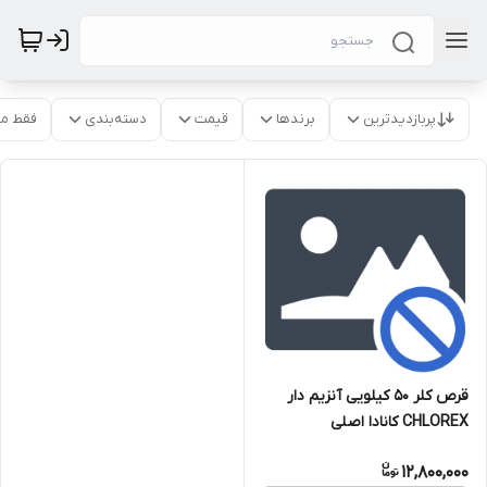
پربازدیدترین
برندها
قیمت
دسته‌بندی
فقط م
قرص کلر 50 کیلویی آنزیم دار
CHLOREX کانادا اصلی
12,800,000