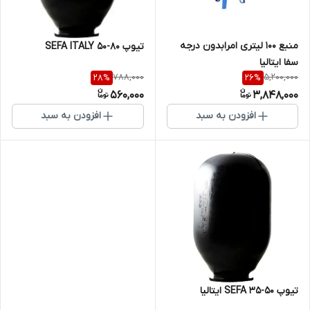
منبع 100 لیتری امرابدون درجه
تیوپ 80-50 SEFA ITALY
سفا ایتالیا
788,000
5,200,000
28
%
26
%
560,000
3,848,000
افزودن به سبد
افزودن به سبد
تیوپ 50-35 SEFA ایتالیا