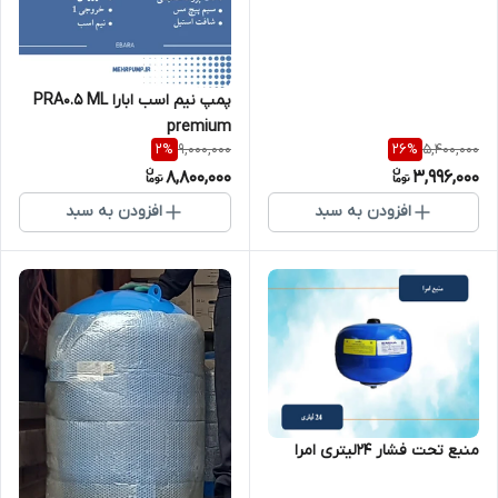
پمپ نیم اسب ابارا PRA0.5 ML
premium
9,000,000
5,400,000
2
%
26
%
8,800,000
3,996,000
افزودن به سبد
افزودن به سبد
منبع تحت فشار 24لیتری امرا