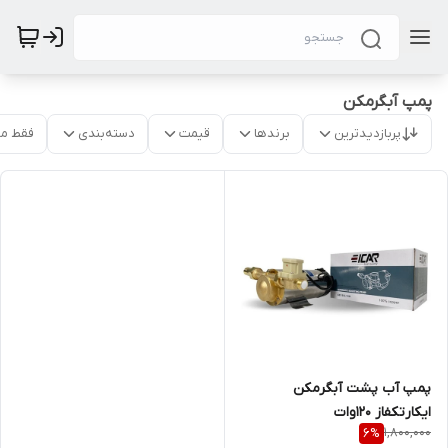
پمپ آبگرمکن
پربازدیدترین
برندها
قیمت
دسته‌بندی
فقط م
پمپ آب پشت آبگرمکن
ایکارتکفاز 120وات
1,800,000
6
%