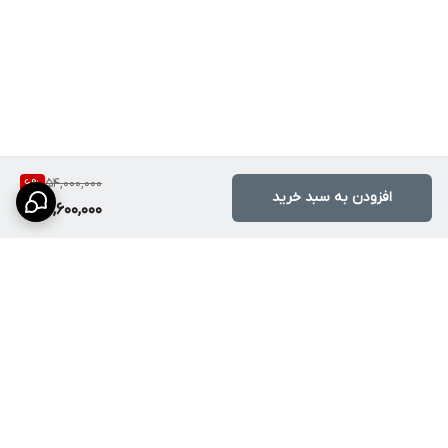
54,000,000
6
%
افزودن به سبد خرید
50,600,000
برگشت به بالا