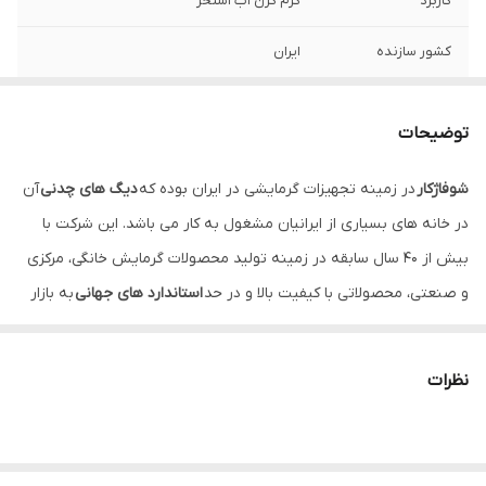
کاربرد
گرم کرن آب استخر
کشور سازنده
ایران
توضیحات
شوفاژکار
در زمینه تجهیزات گرمایشی در ایران بوده که
دیگ های چدنی
آن
در خانه های بسیاری از ایرانیان مشغول به کار می باشد. این شرکت با
بیش از 40 سال سابقه در زمینه تولید محصولات گرمایش خانگی، مرکزی
و صنعتی، محصولاتی با کیفیت بالا و در حد
استاندارد های جهانی
به بازار
ایران و سایر کشور ها عرضه می نماید.
مشعل های گازسوز شوفاژکار
در
ظرفیت های مختلف متناسب با انواع دیگ های شوفاژکار به بازار عرضه
نظرات
شده است.
مشعل های شوفاژکار دارای قیمت و کیفیت مناسب، قطعات یدکی در
دسترس و تعمیر کاران و نصابان فراوان میباشد. طول عمر مشعل