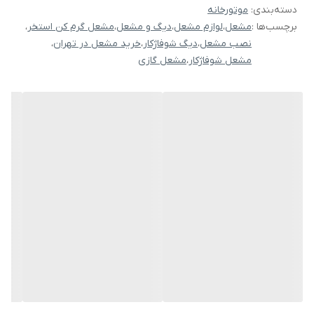
دسته‌بندی
:
موتورخانه
های شوفاژکار در صورت نصب استاندارد و رعایت اصول نگهداری بیش از
برچسب‌ها :
مشعل
،
لوازم مشعل
،
دیگ و مشعل
،
مشعل گرم کن استخر
،
10 سال بوده و کمتر نیاز به خرج و هزینه های اضافه برای نگهداری از آن
نصب مشعل
،
دیگ شوفاژکار
،
خرید مشعل در تهران
،
دارید.
مشعل شوفاژکار
،
مشعل گازی
مشعل های گازسوز سایز بالا شوفاژکار مدل CKI-G500، که به مشعل گازی 5
تا 7 نیز معروف است، قابلیت کارکرد در دیگ های آبگرم شوفاژکار سری
توربو 11 الی 12 پره را دارد. این محصول قابل استفاده در کاربری های
دیگر صنعتی و نیمه صنعتی نیز می‌باشد. در دیگ‌های آبگرم، دیگ بخار و
مصارف صنعتی و نیمه صنعتی را دارد. مشعل گازی شوفاژکار مدل CKI-
G500 با حداکثر ظرفیت 430000 کیلو کالری مناسب برای استفاده در
موتورخانه ساختمان های با بنای 2500 متر مربع می باشد.
فروشگاه تاسیساتی مهرپمپ آماده خدمت رسانی به مردم سرتاسر کشور.