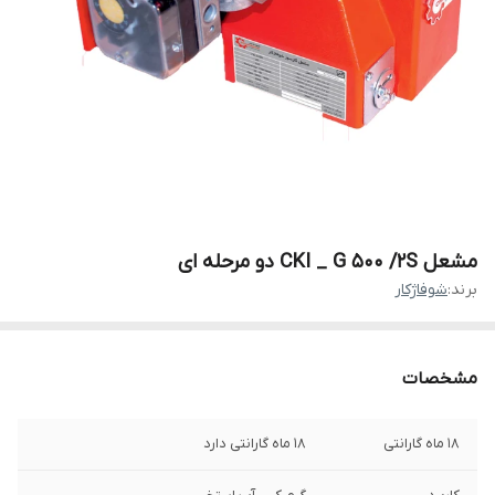
مشعل CKI _ G 500 /2S دو مرحله ای
برند:
شوفاژكار
مشخصات
18 ماه گارانتی
18 ماه گارانتی دارد