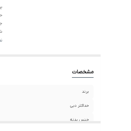
بر
حد
ج
ش
ما
ن
ت
ش
حد
مشخصات
دم
و
برند
حداکثر دبی
جنس بدنه