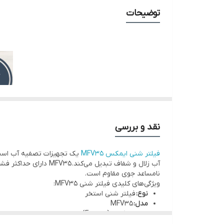
شیر
توضیحات
مانومتر
تصفیه
شیرخروجی
حداکثر فشار کاری
دمای کارکرد
نقد و بررسی
ویژگی های محصول
فیلتر شنی ایمکس MFV35
یک تجهیزات تصفیه آب است که 
نامساعد جوی مقاوم است.
ویژگی‌های کلیدی فیلتر شنی MFV35:
نوع:
فیلتر شنی استخر
مدل:
MFV35
برند:
ایمکس (Emaux)
جنس بدنه:
فایبرگلاس