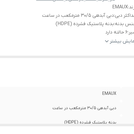
ند
:
EMAUX
اکثر دبی
:
دبی آبدهی 30/5 مترمکعب در ساعت
نس بدنه
:
بدنه پلاستیک فشرده (HDPE)
یر
:
6 حالته دارد
نومتر
:
روی شیر دارد
مایش بیشتر
صفیه
:
مناسب آب استخر وجکوزی
یرخروجی
:
دارد
اکثر فشار کاری
:
حداکثر فشار کاری 2.8 بار
ای کارکرد
:
دمای کارکرد 10 الی 50 درجه سانتیگراد
یژگی های محصول
:
مناسب تصفیه استخر
EMAUX
دبی آبدهی 30/5 مترمکعب در ساعت
بدنه پلاستیک فشرده (HDPE)