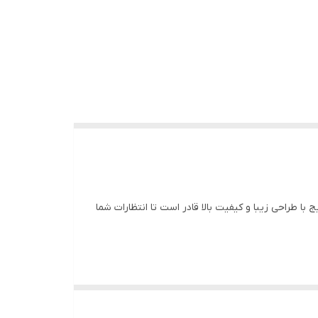
با طراحی زیبا و کیفیت بالا قادر است تا انتظارات شما
ج دیواری ایران رادیاتور
L28FF
که با استفاده از سوخت