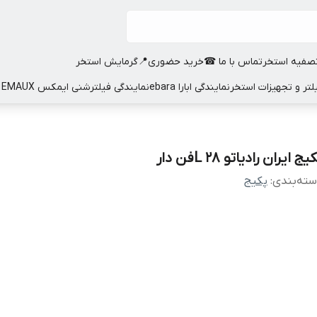
صفیه استخر
تماس با ما ☎
خرید حضوری📍
گرمایش استخر
نمایندگی ابارا ebara
نمایندگی فیلترشنی ایمکس EMAUX
یج ایران رادیاتو 28 Lفن دار
ته‌بندی
:
پکیج