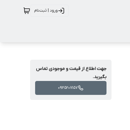
ورود | ثبت‌نام
جهت اطلاع از قیمت و موجودی تماس
بگیرید.
09125207157