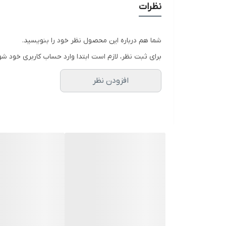
ویژگی‌های پکیج
L28FF
ایران رادیاتور
نظرات
مسکونی و تجاری نصب می‌شود.
شما هم درباره این محصول نظر خود را بنویسید.
راندمان حرارتی این سیس
برای ثبت نظر، لازم است ابتدا وارد حساب کاربری خود شو
این محصول نسبت به سایر مدل‌ها مقاوم‌تر است.
افزودن نظر
تأمین فوری آب گرم دائمی با ابعاد کوچک و اشغال فضا
ایمنی و محافظت در برابر کمبود آب و یخ‌زدگی دارد.
این پکیج دیواری ایران رادیاتور یک سیستم گرمایش مرکزی
حرارت به محیط استفاده می‌شوند.
مشخصات فنی پکیج ایران رادیاتور
L28FF
این محصول با شناسه L28FF و به ‌عنوان یک پکیج شوفاژ دیواری در بازار عرضه می‌شود. مشخصات فنی این پکیج شامل موارد زیر می‌شوند:
قابلیت کارکرد با فشار حداقل ۰.۵ بار
ظرفیت اسمی ۲۸۰۰۰ (Kcal/hr)
قابل‌استفاده تا ۱۵۰ متر