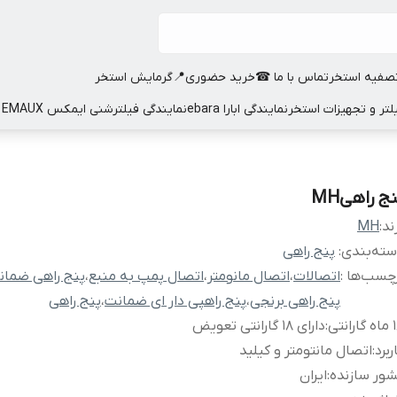
صفیه استخر
تماس با ما ☎
خرید حضوری📍
گرمایش استخر
نمایندگی ابارا ebara
نمایندگی فیلترشنی ایمکس EMAUX
ج راهیMH
ند:
MH
ته‌بندی
:
پنج راهی
چسب‌ها :
اتصالات
،
اتصال مانومتر
،
اتصال پمپ به منبع
،
پنج راهی ضمان
پنج راهی برنجی
،
پنج راهپی دار ای ضمانت
،
پنج راهی
رانتی
:
دارای 18 گارانتی تعویض
ربرد
:
اتصال مانتومتر و کیلید
ور سازنده
:
ایران