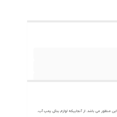
ت، پنج راهی، صرفا قطعه ای برای اتصال تجهیزات مختلف به هم بوده و دارای 5 خروجی برای این منظور می باشد. از آنجاییکه لوازم یدکی پمپ آب،