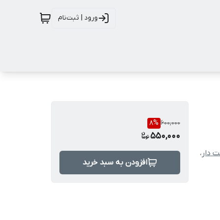
ورود | ثبت‌نام
8
%
600,000
550,000
ت دار
،
افزودن به سبد خرید