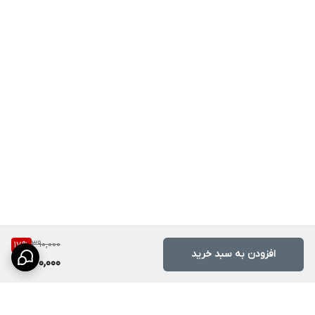
390,000
17
%
افزودن به سبد خرید
320,000