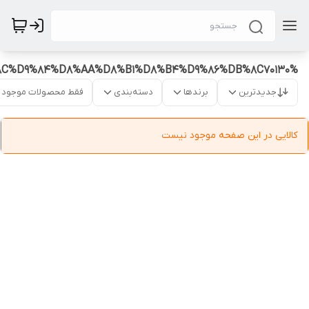
%D9%81%DB%8C%D9%84%D8%AA%D8%B1%D8%B4%D9%86%DB%8C70130
جدیدترین
برندها
دسته‌بندی
فقط محصولات موجود
کالایی در این صفحه موجود نیست