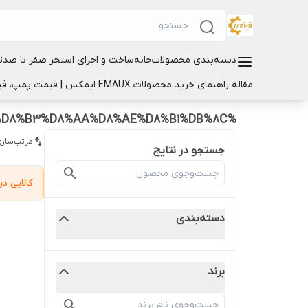
دسته‌بندی محصولات
خانه
ساخت و اجرای استخر صفر تا صد
ت
مقاله راهنمای خرید محصولات EMAUX ایمکس | قیمت پمپ، فیلتر و تجهیزات استخر
%D9%84%D9%88%D8%A7%D8%B2%D9%85%20%D8%AC%D8%A7%D8%B1%D9%88%20%D8%A7%DB%8C%D8%B3%D8%AA%D8%AE%D8%B1%DB%8C
مرتب‌سازی
جستجو در نتایج
کالایی 
دسته‌بندی
برند