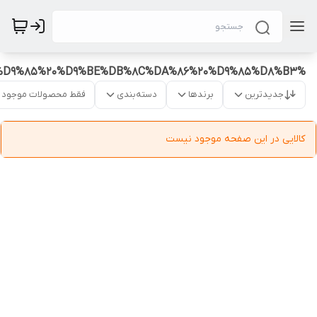
%D9%BE%D9%85%D9%BE%20%D8%A7%D8%A8%20%D8%B3%DB%8C%D9%85%20%D9%BE%DB%8C%DA%86%20%D9%85%D8%B3
جدیدترین
برندها
دسته‌بندی
فقط محصولات موجود
کالایی در این صفحه موجود نیست