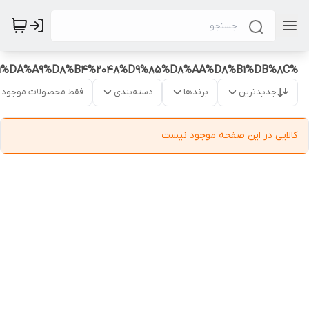
%DA%A9%D9%81%DA%A9%D8%B4%2048%D9%85%D8%AA%D8%B1%DB%8C
جدیدترین
برندها
دسته‌بندی
فقط محصولات موجود
کالایی در این صفحه موجود نیست