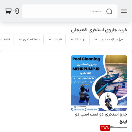
خرید جاروی استخری لاهیجان
پربازدیدترین
برندها
قیمت
دسته‌بندی
فقط م
جارو استخری دو اسب اسب دو
اینچ
34,000,000
35
%