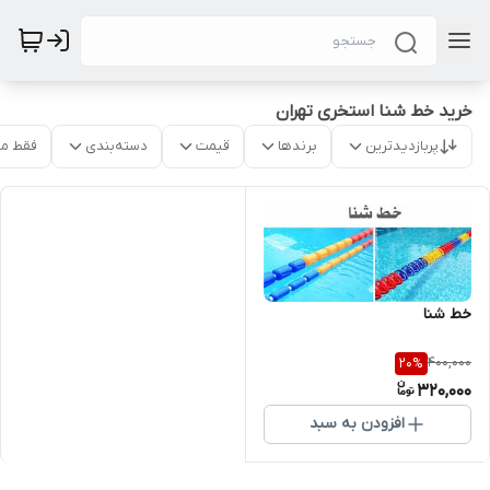
خرید خط شنا استخری تهران
پربازدیدترین
برندها
قیمت
دسته‌بندی
فقط م
خط شنا
400,000
20
%
320,000
افزودن به سبد