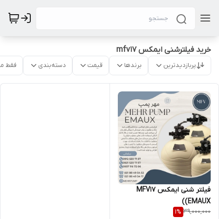
خرید فیلترشنی ایمکس mfv17
پربازدیدترین
برندها
قیمت
دسته‌بندی
فقط م
فیلتر شنی ایمکس MFV17
(EMAUX)
39,000,000
1
%