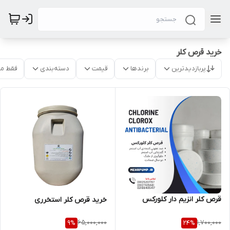
خرید قرص کلر
پربازدیدترین
برندها
قیمت
دسته‌بندی
فقط م
قرص کلر انزیم دار کلورکس
خرید قرص کلر استخرری
65,000,000
1,700,000
9
%
24
%