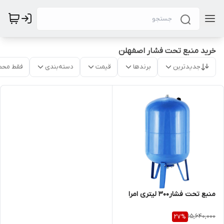
خرید منبع تحت فشار اصفهلن
جدیدترین
برندها
قیمت
دسته‌بندی
فقط محص
منبع تحت فشار300 لیتری امرا
15,640,000
27
%