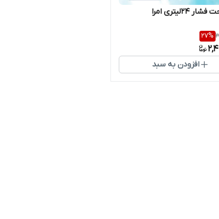
ر 24لیتری امرا
27
%
3
2,
افزودن به سبد