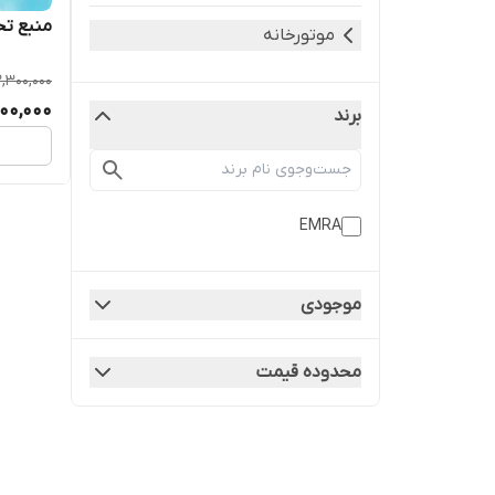
منبع تحت فشا
موتورخانه
,300,000
400,000
برند
EMRA
موجودی
محدوده قیمت