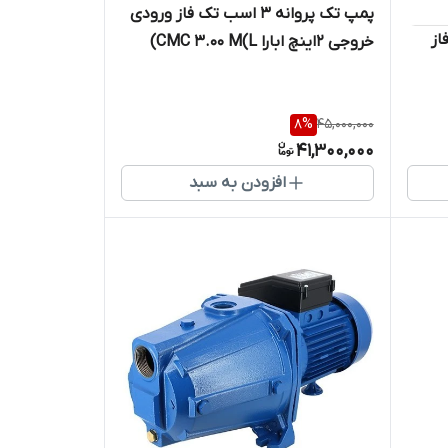
پمپ تک پروانه 3 اسب تک فاز ورودی
سه فاز
خروجی 2اینچ ابارا CMC 3.00 M(L)
8
%
45,000,000
41,300,000
افزودن به سبد