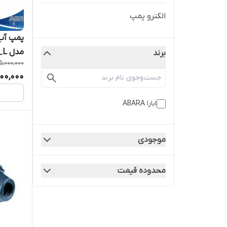
الکترو پمپ
مدل CDA 2.00 M_L
برند
5,000,000
00,000
ابارا ABARA
موجودی
محدوده قیمت