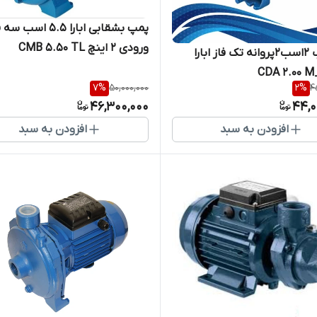
پمپ بشقابی ابارا 5.5 اسب 
ورودی 2 اینچ CMB 5.50 TL
پمپ آب 2اسب2پروانه تک فاز ابارا
7
%
50,000,000
2
%
4
46,300,000
44,0
افزودن به سبد
افزودن به سبد