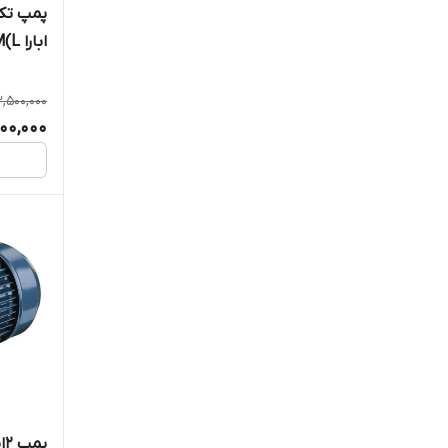
ابارا PRA 1.00 M(L)
3,500,000
700,000