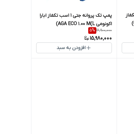
1 اسب تکفاز
پمپ تک پروانه جتی 1 اسب تکفاز ابارا
اکونومی AGA ECO 1.00 M(L)
5
%
16,900,000
15,980,000
افزودن به سبد