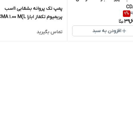
CD
پمپ تک پروانه بشقابی 1اسب
9
%
4
پریمیوم تکفاز ابارا CMA 1.00 M(L)
39,
افزودن به سبد
تماس بگیرید