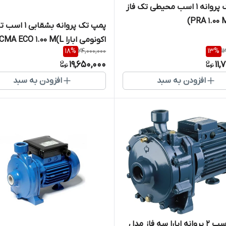
پمپ تک پروانه 1 اسب محیطی تک فاز
پمپ تک پروانه بشقابی 
اکونومی ابارا CMA ECO 1.00 M(L)
18
%
24,000,000
13
%
1
19,650,000
11,
افزودن به سبد
افزودن به سبد
پمپ ۲اسب ۲ پروانه ابارا سه فاز مدل