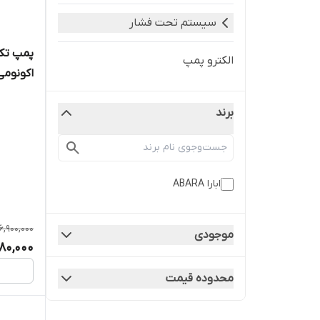
سیستم تحت فشار
الکترو پمپ
اکونومی  ECO 1.00 M(L
برند
ابارا ABARA
16,900,000
موجودی
980,000
محدوده قیمت