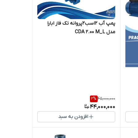
پمپ آب 2اسب2پروانه تک فاز ابارا
مدل CDA 2.00 M_L
2
%
45,000,000
44,000,000
افزودن به سبد