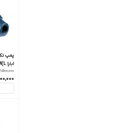
ابارا PRA 1.00 M(L)
3,500,000
700,000