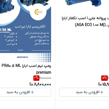
پمپ تک پروانه جتی 1 اسب تکفاز ابارا
AGA)
پمپ نیم اسب ابارا PRA0.5 ML
premium
2
%
9,000,000
5
%
8,800,000
15,
افزودن به سبد
افزودن به سبد