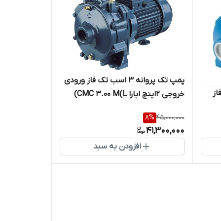
پمپ تک پروانه 3 اسب تک فاز ورودی
سه فاز
خروجی 2اینچ ابارا CMC 3.00 M(L)
8
%
45,000,000
41,300,000
افزودن به سبد