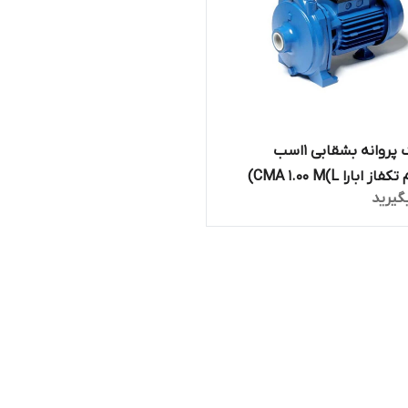
پمپ تک پروانه بشقابی 1اسب
 ابارا CMA 1.00 M(L)
گیرید