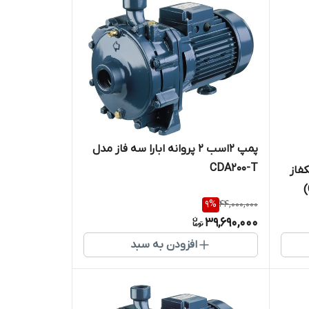
پمپ ۲اسب ۲ پروانه ابارا سه فاز مدل
CDA200-T
1 اسب تکفاز
9
%
44,000,000
39,690,000
افزودن به سبد