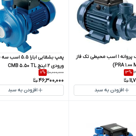
پمپ تک پروانه 1 اسب محیطی تک فاز
پمپ بشقابی ابارا 5.5 اسب 
ورودی 2 اینچ CMB 5.50 TL
7
%
50,000,000
13
%
1
46,300,000
11,
افزودن به سبد
افزودن به سبد