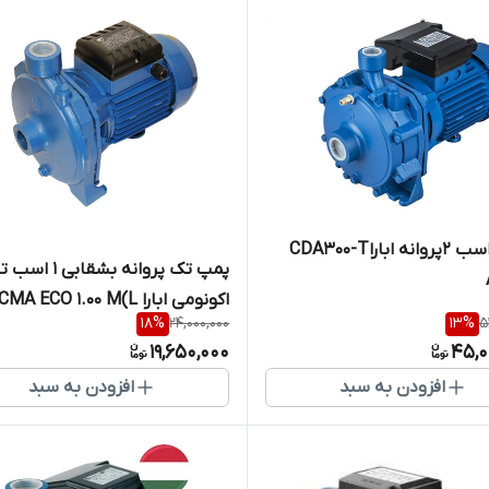
پمپ ۳اسب ۲پروانه اباراCDA300-T
پمپ تک پروانه بشقابی 
اکونومی ابارا CMA ECO 1.00 M(L)
18
%
24,000,000
13
%
5
19,650,000
45,0
افزودن به سبد
افزودن به سبد