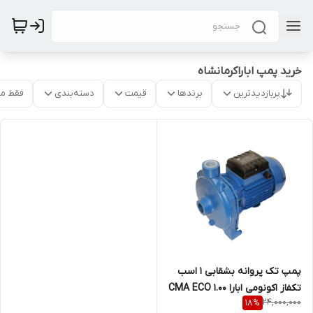
خرید پمپ اباراکرمانشاه
پربازدیدترین
برندها
قیمت
دسته‌بندی
فقط م
پمپ تک پروانه بشقابی 1 اسب
تکفاز اکونومی ابارا CMA ECO 1.00
24,000,000
18
%
M(L)