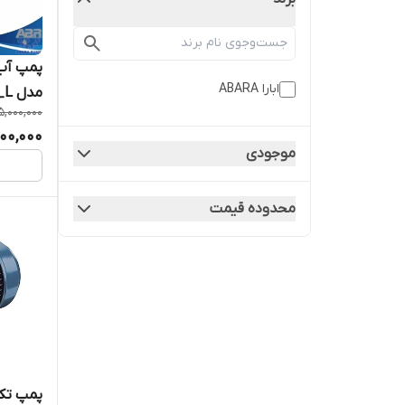
ابارا ABARA
مدل CDA 2.00 M_L
5,000,000
00,000
موجودی
محدوده قیمت