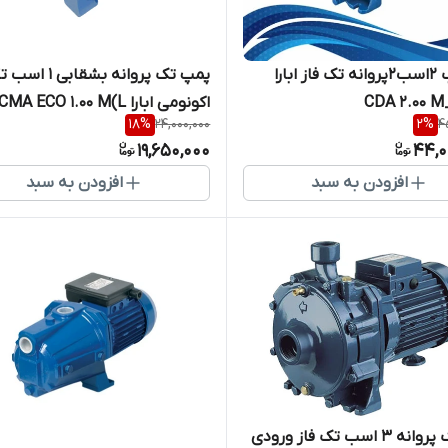
پمپ آب 2اسب2پروانه تک فاز ابارا
پمپ تک پروانه بشقابی 
اکونومی ابارا CMA ECO 1.00 M(L)
18
%
24,000,000
2
%
4
19,650,000
44,0
افزودن به سبد
افزودن به سبد
پمپ تک پروانه 3 اسب تک فاز ورودی