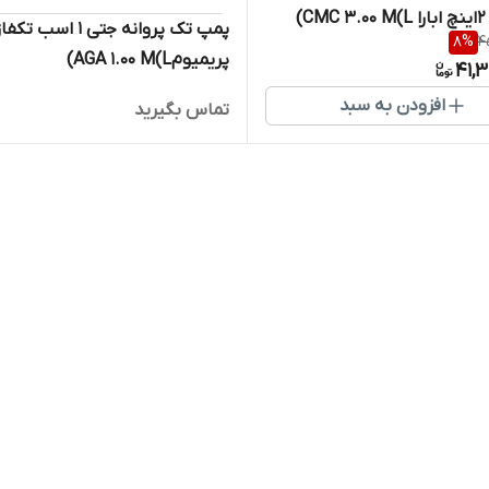
)
پمپ تک پروانه جتی 1 اسب ت
8
%
4
پریمیومAGA 1.00 M(L)
41,
افزودن به سبد
تماس بگیرید