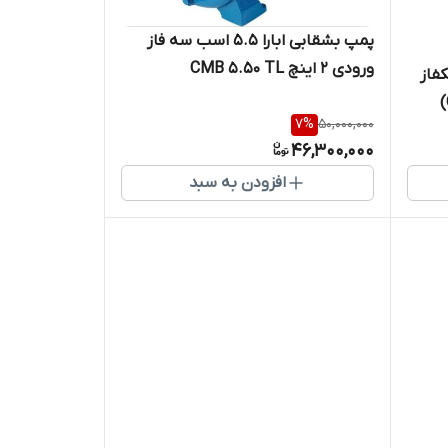
پمپ بشقابی ابارا 5.5 اسب سه فاز
ورودی 2 اینچ CMB 5.50 TL
1 اسب تکفاز
7
%
50,000,000
46,300,000
افزودن به سبد