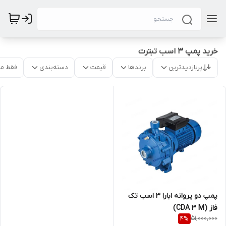
خرید پمپ 3 اسب تبترت
پربازدیدترین
برندها
قیمت
دسته‌بندی
فقط م
پمپ دو پروانه ابارا 3 اسب تک
فاز (CDA 3 M)
51,000,000
4
%