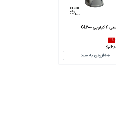
ویی CL200
14
%
6,
افزودن به سبد