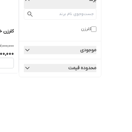
کلرزن
کلرزن خطی ۴ کیل
7,000,000
موجودی
000,000
محدوده قیمت