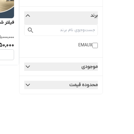
برند
فیلتر شنی ا
5,000,000
50,000
EMAUX
موجودی
محدوده قیمت