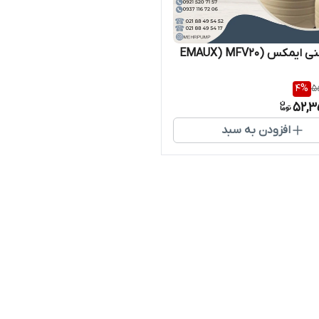
یمکس (EMAUX) MFV20
4
%
5
52,3
افزودن به سبد