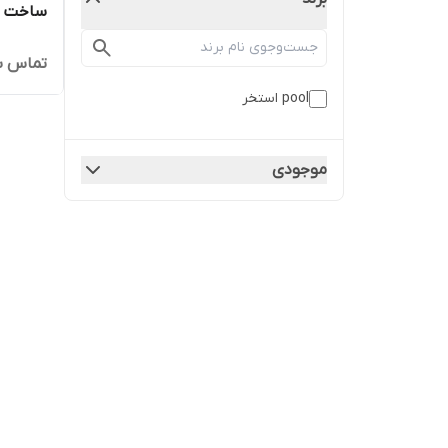
ساخت و 
تماس ب
pool استخر
موجودی