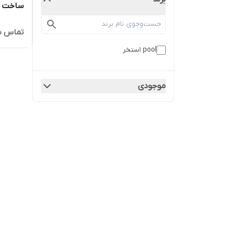
ساخت و 
تماس ب
pool استخر
موجودی