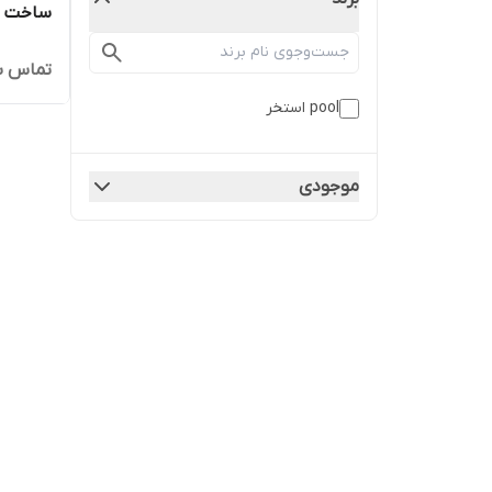
ساخت و 
تماس ب
pool استخر
موجودی