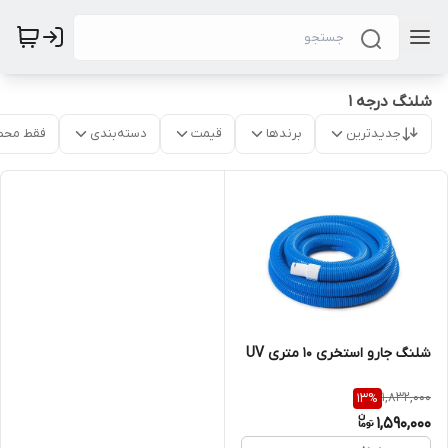
شلنگ درجه 1
جدیدترین
برندها
قیمت
دسته‌بندی
فقط محص
شلنگ جارو استخری 10 متری UV
1,832,000
13
%
1,590,000