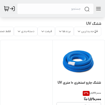
شلنگ UV
جدیدترین
برندها
قیمت
دسته‌بندی
فقط محص
شلنگ جارو استخری 10 متری UV
1,832,000
13
%
1,590,000