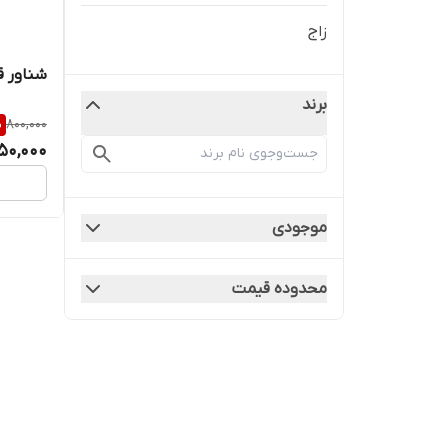
زاج
شناور ق
برند
%
800,000
50,000
موجودی
محدوده قیمت