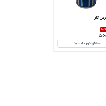
رص کلر
18
6
افزودن به سبد