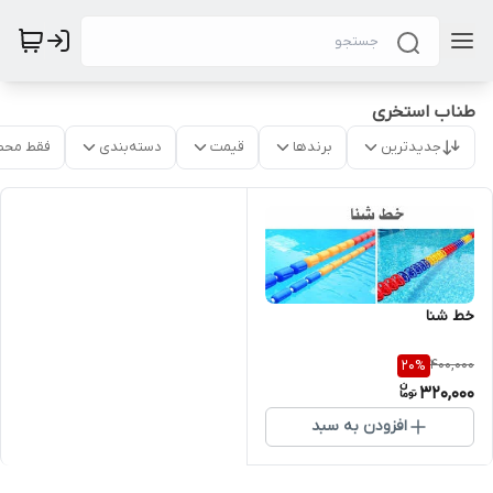
طناب استخری
جدیدترین
برندها
قیمت
دسته‌بندی
فقط محص
خط شنا
400,000
20
%
320,000
افزودن به سبد