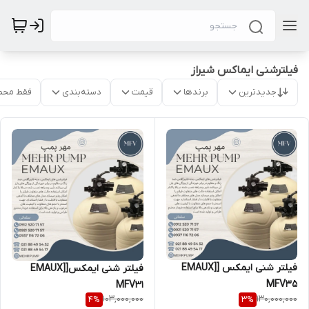
فیلترشنی ایماکس شیراز
جدیدترین
برندها
قیمت
دسته‌بندی
فقط محص
فیلتر شنی ایمکس [EMAUX]
فیلتر شنی ایمکس[EMAUX]
MFV35
MFV31
103,000,000
130,000,000
4
%
3
%