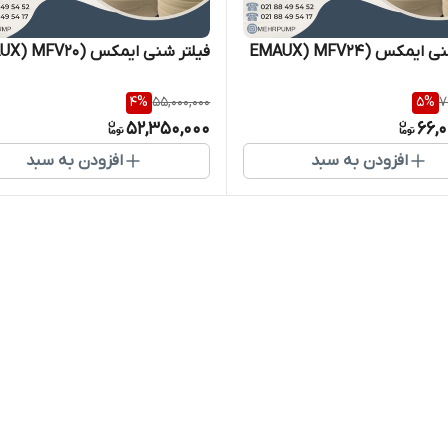
یمکس (EMAUX) MFV24
فیلتر شنی ایمکس (EMAUX) MFV20
4
%
55,000,000
5
%
7
52,350,000
66,
افزودن به سبد
افزودن به سبد