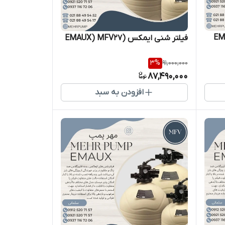
فیلتر شنی ایمکس (EMAUX) MFV27
3
%
91,000,000
87,490,000
افزودن به سبد