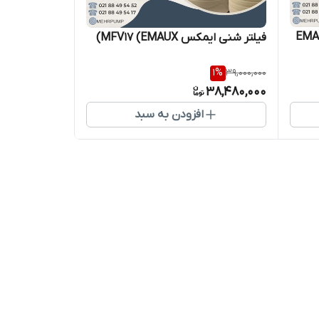
فیلتر شنی ایمکس MFV17 (EMAUX)
1
%
39,000,000
38,480,000
افزودن به سبد