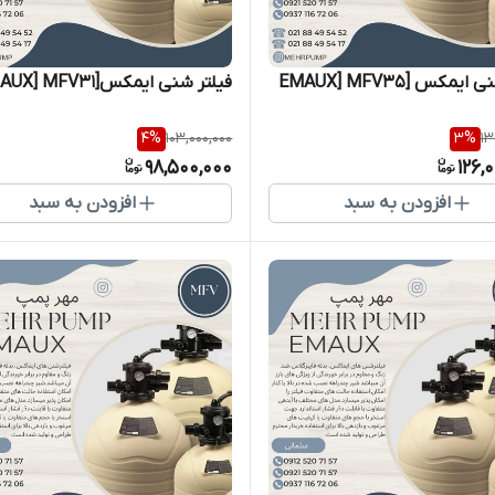
یمکس [EMAUX] MFV35
فیلتر شنی ایمکس[EMAUX] MFV31
4
%
103,000,000
3
%
13
98,500,000
126,
افزودن به سبد
افزودن به سبد