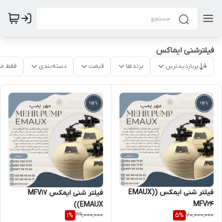
فیلترشنی ایماکس
پربازدیدترین
برندها
قیمت
دسته‌بندی
فقط م
فیلتر شنی ایمکس (EMAUX)
فیلتر شنی ایمکس MFV17
MFV24
(EMAUX)
39,000,000
70,000,000
1
%
5
%