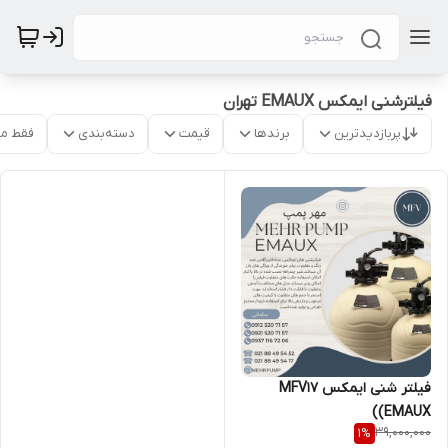
فیلترشنی ایمکس EMAUX تهران
پربازدیدترین
برندها
قیمت
دسته‌بندی
فقط م
فیلتر شنی ایمکس MFV17
(EMAUX)
39,000,000
1
%