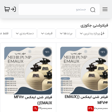
فیلترشنی جکوزی
پربازدیدترین
برندها
قیمت
دسته‌بندی
فقط م
فیلتر شنی ایمکس (EMAUX)
فیلتر شنی ایمکس MFV17
MFV24
(EMAUX)
39,000,000
70,000,000
1
%
4
%