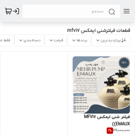
قطعات فیلترشنی ایمکس mfv17
پربازدیدترین
برندها
قیمت
دسته‌بندی
فقط م
فیلتر شنی ایمکس MFV17
(EMAUX)
39,000,000
1
%