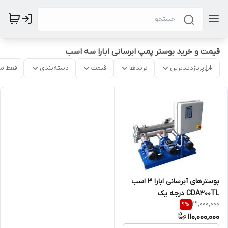
قیمت و خرید بوستر پمپ ابرسانی ابارا سه اسب
پربازدیدترین
برندها
قیمت
دسته‌بندی
فقط م
بوسترهای آبرسانی ابارا 3 اسب
CDA300TL درجه یک
121,000,000
9
%
110,000,000