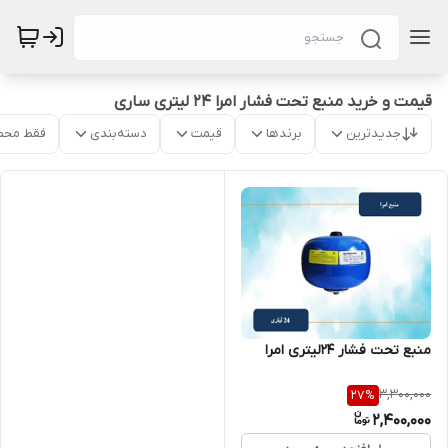
قیمت و خرید منبع تحت فشار امرا 24 لیتری ساری
جدیدترین
برندها
قیمت
دسته‌بندی
فقط محص
منبع تحت فشار 24لیتری امرا
3,300,000
27
%
2,400,000