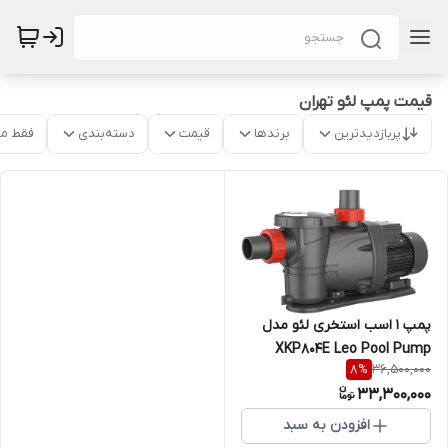
قیمت پمپ لئو تهران
پربازدیدترین
برندها
قیمت
دسته‌بندی
فقط م
پمپ 1 اسب استخری لئو مدل
XKP804E Leo Pool Pump
36,500,000
8
%
33,300,000
افزودن به سبد