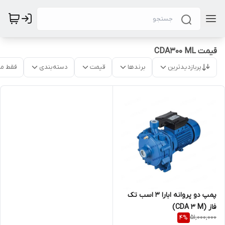
قیمت CDA300 ML
پربازدیدترین
برندها
قیمت
دسته‌بندی
فقط م
پمپ دو پروانه ابارا 3 اسب تک
فاز (CDA 3 M)
51,000,000
4
%